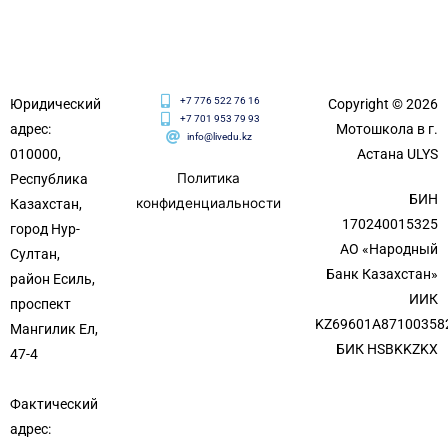
+7 776 522 76 16
Юридический
Copyright © 2026
+7 701 953 79 93
адрес:
Мотошкола в г.
info@livedu.kz
010000,
Астана ULYS
Политика
Республика
БИН
конфиденциальности
Казахстан,
170240015325
город Нур-
АО «Народный
Султан,
Банк Казахстан»
район Есиль,
ИИК
проспект
KZ69601A87100358
Мангилик Ел,
БИК HSBKKZKX
47-4
Фактический
адрес: